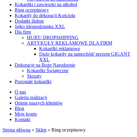
Kokardki i zawieszki na alkohol
Ring oczepinowy
Kokardy do dekoracji Kościoła
Dodatki ślubne
Jajko niespodzianka XXL
Dla firm
HURT/ DROPSHIPPING
ARTYKUŁY REKLAMOWE DLA FIRM
Kokardki reklamowe
Duże kokardy na samochód/ prezent GIGANT
XXL
Dekoracje na Boże Narodzenie
Kokardki Świąteczne
Skrzaty
Pozostałe kokardki
O nas
Galeria realizacji
Opinie naszych klientów
Blog
Moje konto
Kontakt
Strona główna
»
Sklep
»
Ring oczepinowy