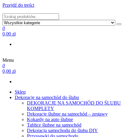
Przejdź do treści
PRODUCENT DEKORACJI ŚLUBNYCH I NIE TYLKO
0
0,00 zł
Menu
PRODUCENT DEKORACJI ŚLUBNYCH I NIE TYLKO
0
0,00 zł
Sklep
Dekoracje na samochód do ślubu
DEKORACJE NA SAMOCHÓD DO ŚLUBU
KOMPLETY
Dekoracje ślubne na samochód – zestawy
Kokardy na auto ślubne
Tablice ślubne na samochód
Dekoracja samochodu do ślubu DIY
Przyssawki do samochodu