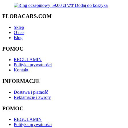
59,00
zł
Dodaj do koszyka
VAT
FLORACARS.COM
Sklep
O nas
Blog
POMOC
REGULAMIN
Polityka prywatności
Kontakt
INFORMACJE
Dostawa i płatność
Reklamacje i zwroty
POMOC
REGULAMIN
Polityka prywatności