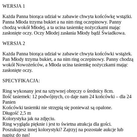
WERSJA 1
Każda Panna biorąca udział w zabawie chwyta końcówkę wstążki.
Panna Młoda trzyma bukiet a na nim ring oczepinowy. Panny
chodzą wokół Młodej, a ta ucina tasiemkę nożyczkami mając
zasłonięte oczy. Oczy Młodej zasłania Młody bądź Świadkowa.
WERSJA 2
Każda Panna biorąca udział w zabawie chwyta końcówki wstążek.
Pan Młody trzyma bukiet, a na nim ring oczepinowy. Panny chodzą
wokół Nowożeńców, a Młoda ucina tasiemkę nożyczkami mając
zasłonięte oczy.
SPECYFIKACJA:
Ring wykonany jest na sztywnej obręczy o średnicy 8cm.
Ilość tasiemek: 12 podwójnych, co daje nam 24 końcówki – dla 24
Panien
Końcówki tasiemki nie strzępią się ponieważ są opalone.
Długość 2,5 m
Kolorystyka jak na zdjęciu.
Ring wygląda pięknie i jest to świetna atrakcja dla gości.
Poszukujesz innej kolorystyki? Zajrzyj na pozostałe aukcje lub
napisz do nas!