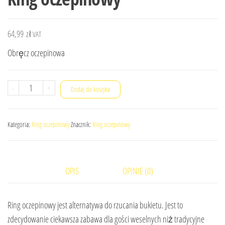
64,99
zł
VAT
Obręcz oczepinowa
ilość
-
+
Dodaj do koszyka
Ring
oczepinowy
Kategoria:
Ring oczepinowy
Znacznik:
Ring oczepinowy
OPIS
OPINIE (0)
Ring oczepinowy jest alternatywa do rzucania bukietu. Jest to
zdecydowanie ciekawsza zabawa dla gości weselnych niż tradycyjne