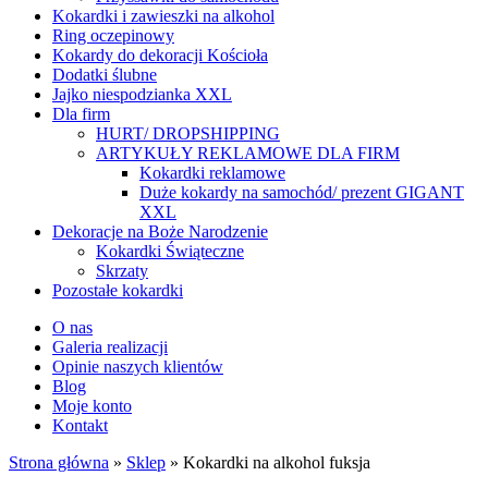
Kokardki i zawieszki na alkohol
Ring oczepinowy
Kokardy do dekoracji Kościoła
Dodatki ślubne
Jajko niespodzianka XXL
Dla firm
HURT/ DROPSHIPPING
ARTYKUŁY REKLAMOWE DLA FIRM
Kokardki reklamowe
Duże kokardy na samochód/ prezent GIGANT
XXL
Dekoracje na Boże Narodzenie
Kokardki Świąteczne
Skrzaty
Pozostałe kokardki
O nas
Galeria realizacji
Opinie naszych klientów
Blog
Moje konto
Kontakt
Strona główna
»
Sklep
»
Kokardki na alkohol fuksja