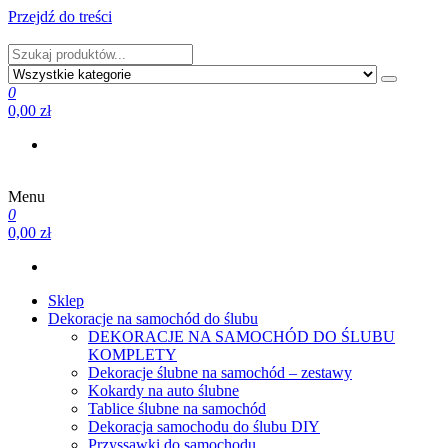
Przejdź do treści
PRODUCENT DEKORACJI ŚLUBNYCH I NIE TYLKO
0
0,00 zł
Menu
PRODUCENT DEKORACJI ŚLUBNYCH I NIE TYLKO
0
0,00 zł
Sklep
Dekoracje na samochód do ślubu
DEKORACJE NA SAMOCHÓD DO ŚLUBU
KOMPLETY
Dekoracje ślubne na samochód – zestawy
Kokardy na auto ślubne
Tablice ślubne na samochód
Dekoracja samochodu do ślubu DIY
Przyssawki do samochodu