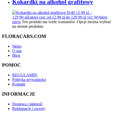
Kokardki na alkohol grafitowy
12,99
zł
–
129,99
zł
Zakres cen: od 12,99 zł do 129,99 zł
Wybierz
VAT
opcje
Ten produkt ma wiele wariantów. Opcje można wybrać
na stronie produktu
FLORACARS.COM
Sklep
O nas
Blog
POMOC
REGULAMIN
Polityka prywatności
Kontakt
INFORMACJE
Dostawa i płatność
Reklamacje i zwroty