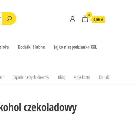
0
0,00 zł
cioła
Dodatki ślubne
Jajko niespodzianka XXL
acji
Opinie naszych klientów
Blog
Moje konto
Kontakt
lkohol czekoladowy