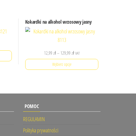
Kokardki na alkohol wrzosowy jasny
Zakres
12,99
zł
–
129,99
zł
VAT
cen:
Wybierz opcje
od
12,99 zł
Ten
ł
do
produkt
129,99 zł
ma
wiele
POMOC
wariantów.
REGULAMIN
Opcje
można
Polityka prywatności