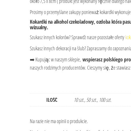
około 7,5 x 8cm ( produkt jest wykonany ręcznie dlatego n
Prosimy o przemyślane zakupy ponieważ kokardki wykonuj
Kokardki na alkohol czekoladowy, ozdoba która pasu
wizualny.
Szukasz innych kolorów? Sprawdź nasze pozostałe oferty
kok
Szukasz innych dekoracji na ślub? Zapraszamy do zapoznania
➡️ Kupując w naszym sklepie,
wspierasz polskiego pr
naszych rodzimych producentów. Cieszymy się, że stawias
ILOŚĆ
10 szt., 50 szt., 100 szt.
Na razie nie ma opinii o produkcie.