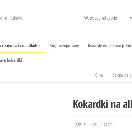
 i zawieszki na alkohol
Ring oczepinowy
Kokardy do dekoracji Koś
tałe kokardki
O nas
Galeria realiz
Kokardki na a
Zakres
12,99
zł
–
129,99
zł
VAT