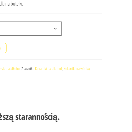
ki na butelki.
a
eszki na alkohol
Znaczniki:
Kokardki na alkohol
,
Kokardki na wódkę
ższą starannością.