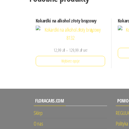
Kokardki na alkohol złoty brązowy
Kokar
Zakres
12,99
zł
–
129,99
zł
VAT
cen:
Wybierz opcje
od
12,99 zł
Ten
do
produkt
129,99 zł
ma
wiele
FLORACARS.COM
POMO
wariantów.
Sklep
REGUL
Opcje
można
O nas
Polityk