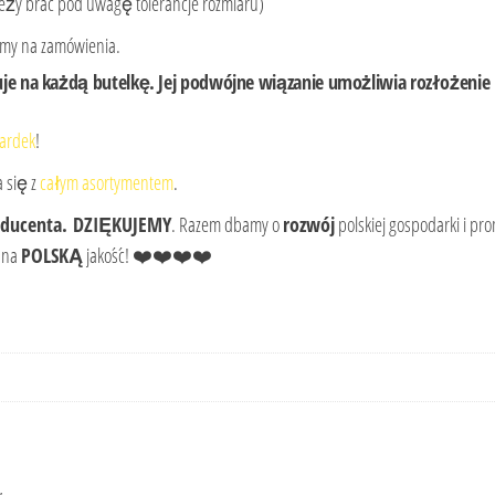
ależy brać pod uwagę tolerancje rozmiaru)
emy na zamówienia.
je na każdą butelkę. Jej podwójne wiązanie umożliwia rozłożenie ko
ardek
!
 się z
całym asortymentem
.
oducenta.
DZIĘKUJEMY
. Razem dbamy o
rozwój
polskiej gospodarki i p
z na
POLSKĄ
jakość! ❤️❤️❤️❤️