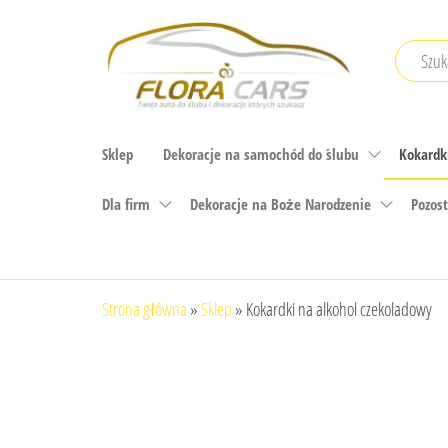
Przejdź
do
treści
PRODUCENT
DEKORACJI
Sklep
Dekoracje na samochód do ślubu
Kokardki
ŚLUBNYCH I
NIE TYLKO
Dla firm
Dekoracje na Boże Narodzenie
Pozos
Strona główna
»
Sklep
»
Kokardki na alkohol czekoladowy