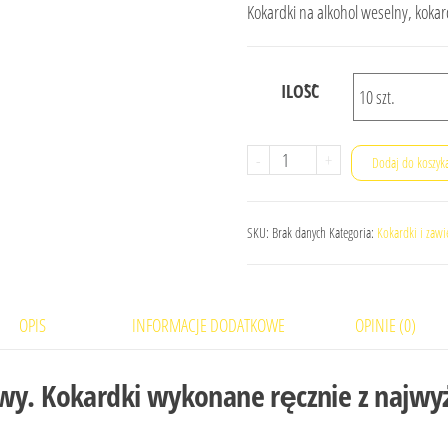
cen:
Kokardki na alkohol weselny, kokard
od
12,99 zł
do
ILOŚĆ
129,99 zł
ilość
-
+
Dodaj do koszyk
Kokardki
na
SKU:
Brak danych
Kategoria:
Kokardki i zawi
alkohol
czekoladowy
OPIS
INFORMACJE DODATKOWE
OPINIE (0)
wy. Kokardki wykonane ręcznie z najwy