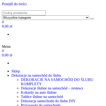
Przejdź do treści
PRODUCENT DEKORACJI ŚLUBNYCH I NIE TYLKO
0
0,00 zł
Menu
PRODUCENT DEKORACJI ŚLUBNYCH I NIE TYLKO
0
0,00 zł
Sklep
Dekoracje na samochód do ślubu
DEKORACJE NA SAMOCHÓD DO ŚLUBU
KOMPLETY
Dekoracje ślubne na samochód – zestawy
Kokardy na auto ślubne
Tablice ślubne na samochód
Dekoracja samochodu do ślubu DIY
Przyssawki do samochodu