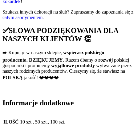
kokardek
!
Szukasz innych dekoracji na ślub? Zapraszamy do zapoznania się z
całym asortymentem
.
✅SŁOWA PODZIĘKOWANIA DLA
NASZYCH KLIENTÓW 👏
➡️ Kupując w naszym sklepie,
wspierasz polskiego
producenta.
DZIĘKUJEMY
. Razem dbamy o
rozwój
polskiej
gospodarki i promujemy
wyjątkowe produkty
wytwarzane przez
naszych rodzimych producentów. Cieszymy się, że stawiasz na
POLSKĄ
jakość! ❤️❤️❤️❤️
Informacje dodatkowe
ILOŚĆ
10 szt., 50 szt., 100 szt.