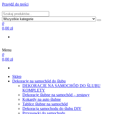
Przejdź do treści
PRODUCENT DEKORACJI ŚLUBNYCH I NIE TYLKO
0
0,00 zł
Menu
PRODUCENT DEKORACJI ŚLUBNYCH I NIE TYLKO
0
0,00 zł
Sklep
Dekoracje na samochód do ślubu
DEKORACJE NA SAMOCHÓD DO ŚLUBU
KOMPLETY
Dekoracje ślubne na samochód – zestawy
Kokardy na auto ślubne
Tablice ślubne na samochód
Dekoracja samochodu do ślubu DIY
Przyssawki do samochodu