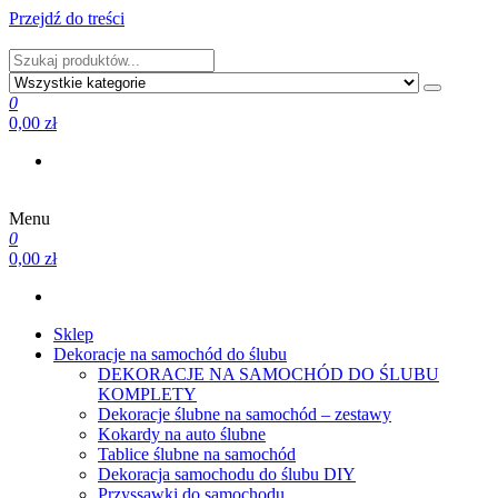
Przejdź do treści
PRODUCENT DEKORACJI ŚLUBNYCH I NIE TYLKO
0
0,00 zł
Menu
PRODUCENT DEKORACJI ŚLUBNYCH I NIE TYLKO
0
0,00 zł
Sklep
Dekoracje na samochód do ślubu
DEKORACJE NA SAMOCHÓD DO ŚLUBU
KOMPLETY
Dekoracje ślubne na samochód – zestawy
Kokardy na auto ślubne
Tablice ślubne na samochód
Dekoracja samochodu do ślubu DIY
Przyssawki do samochodu