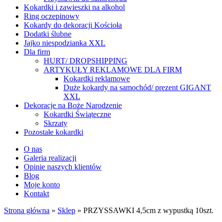
Kokardki i zawieszki na alkohol
Ring oczepinowy
Kokardy do dekoracji Kościoła
Dodatki ślubne
Jajko niespodzianka XXL
Dla firm
HURT/ DROPSHIPPING
ARTYKUŁY REKLAMOWE DLA FIRM
Kokardki reklamowe
Duże kokardy na samochód/ prezent GIGANT
XXL
Dekoracje na Boże Narodzenie
Kokardki Świąteczne
Skrzaty
Pozostałe kokardki
O nas
Galeria realizacji
Opinie naszych klientów
Blog
Moje konto
Kontakt
Strona główna
»
Sklep
»
PRZYSSAWKI 4,5cm z wypustką 10szt.