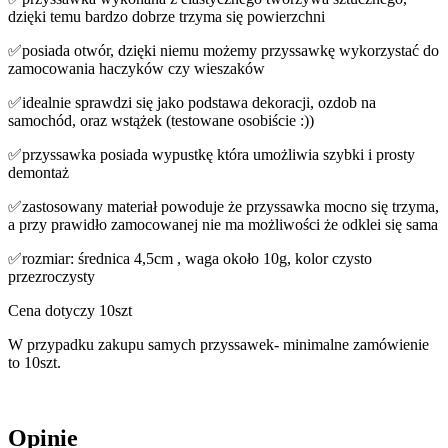
dzięki temu bardzo dobrze trzyma się powierzchni
✅posiada otwór, dzięki niemu możemy przyssawkę wykorzystać do
zamocowania haczyków czy wieszaków
✅idealnie sprawdzi się jako podstawa dekoracji, ozdob na
samochód, oraz wstążek (testowane osobiście :))
✅przyssawka posiada wypustkę która umożliwia szybki i prosty
demontaż
✅zastosowany materiał powoduje że przyssawka mocno się trzyma,
a przy prawidło zamocowanej nie ma możliwości że odklei się sama
✅rozmiar: średnica 4,5cm , waga około 10g, kolor czysto
przezroczysty
Cena dotyczy 10szt
W przypadku zakupu samych przyssawek- minimalne zamówienie
to 10szt.
Opinie