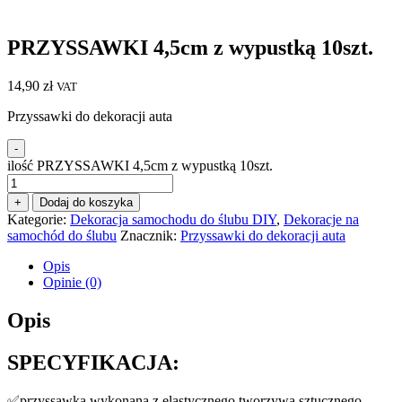
PRZYSSAWKI 4,5cm z wypustką 10szt.
14,90
zł
VAT
Przyssawki do dekoracji auta
-
ilość PRZYSSAWKI 4,5cm z wypustką 10szt.
+
Dodaj do koszyka
Kategorie:
Dekoracja samochodu do ślubu DIY
,
Dekoracje na
samochód do ślubu
Znacznik:
Przyssawki do dekoracji auta
Opis
Opinie (0)
Opis
SPECYFIKACJA:
✅przyssawka wykonana z elastycznego tworzywa sztucznego,