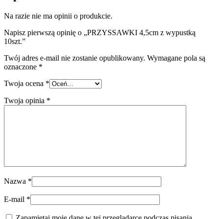
Na razie nie ma opinii o produkcie.
Napisz pierwszą opinię o „PRZYSSAWKI 4,5cm z wypustką
10szt.”
Twój adres e-mail nie zostanie opublikowany.
Wymagane pola są
oznaczone
*
Twoja ocena
*
Twoja opinia
*
Nazwa
*
E-mail
*
Zapamiętaj moje dane w tej przeglądarce podczas pisania