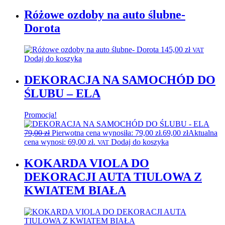
Różowe ozdoby na auto ślubne-
Dorota
145,00
zł
VAT
Dodaj do koszyka
DEKORACJA NA SAMOCHÓD DO
ŚLUBU – ELA
Promocja!
79,00
zł
Pierwotna cena wynosiła: 79,00 zł.
69,00
zł
Aktualna
cena wynosi: 69,00 zł.
Dodaj do koszyka
VAT
KOKARDA VIOLA DO
DEKORACJI AUTA TIULOWA Z
KWIATEM BIAŁA