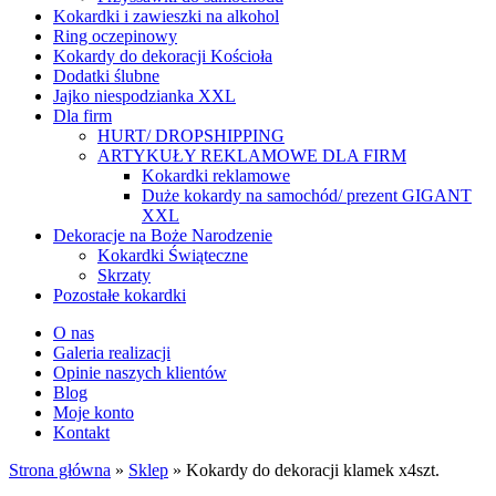
Kokardki i zawieszki na alkohol
Ring oczepinowy
Kokardy do dekoracji Kościoła
Dodatki ślubne
Jajko niespodzianka XXL
Dla firm
HURT/ DROPSHIPPING
ARTYKUŁY REKLAMOWE DLA FIRM
Kokardki reklamowe
Duże kokardy na samochód/ prezent GIGANT
XXL
Dekoracje na Boże Narodzenie
Kokardki Świąteczne
Skrzaty
Pozostałe kokardki
O nas
Galeria realizacji
Opinie naszych klientów
Blog
Moje konto
Kontakt
Strona główna
»
Sklep
»
Kokardy do dekoracji klamek x4szt.