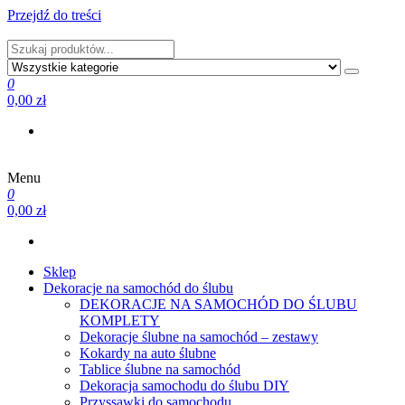
Przejdź do treści
PRODUCENT DEKORACJI ŚLUBNYCH I NIE TYLKO
0
0,00 zł
Menu
PRODUCENT DEKORACJI ŚLUBNYCH I NIE TYLKO
0
0,00 zł
Sklep
Dekoracje na samochód do ślubu
DEKORACJE NA SAMOCHÓD DO ŚLUBU
KOMPLETY
Dekoracje ślubne na samochód – zestawy
Kokardy na auto ślubne
Tablice ślubne na samochód
Dekoracja samochodu do ślubu DIY
Przyssawki do samochodu