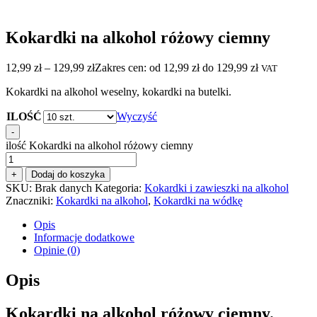
Kokardki na alkohol różowy ciemny
12,99
zł
–
129,99
zł
Zakres cen: od 12,99 zł do 129,99 zł
VAT
Kokardki na alkohol weselny, kokardki na butelki.
ILOŚĆ
Wyczyść
-
ilość Kokardki na alkohol różowy ciemny
+
Dodaj do koszyka
SKU:
Brak danych
Kategoria:
Kokardki i zawieszki na alkohol
Znaczniki:
Kokardki na alkohol
,
Kokardki na wódkę
Opis
Informacje dodatkowe
Opinie (0)
Opis
Kokardki na alkohol różowy ciemny.