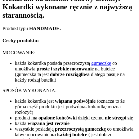
Kokardki wykonane ręcznie z najwyższą
starannością.
Produkt typu
HANDMADE.
Cechy produktu:
MOCOWANIE:
każda kokardka posiada przezroczystą
gumeczkę
co
umożliwia
proste i szybkie mocowanie
na butelce
(gumeczka ta jest
dobrze rozciągliwa
dlatego pasuje na
każdy rodzaj butelki)
SPOSÓB WYKONANIA:
każda kokardka jest
wiązana podwójnie
(oznacza to że
górna część produktu jest podwójna- kokardkę można
rozłożyć)
produkt ma
opalone końcówki
dzięki czemu
nie strzępi się
każda
wiązana jest ręcznie
wszystkie posiadają
przezroczystą gumeczkę
co umożliwia
łatwe mocowanie
na każdej butelce
( jest dobrze