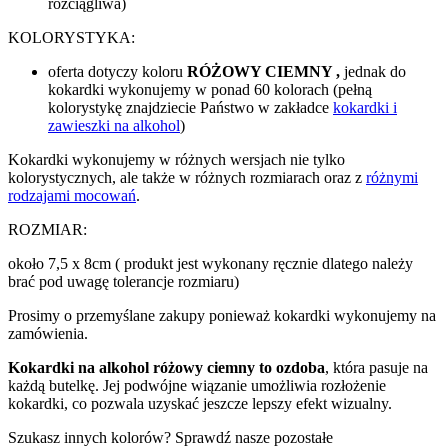
rozciągliwa)
KOLORYSTYKA:
oferta dotyczy koloru
RÓŻOWY CIEMNY ,
jednak do
kokardki wykonujemy w ponad 60 kolorach (pełną
kolorystykę znajdziecie Państwo w zakładce
kokardki i
zawieszki na alkohol
)
Kokardki wykonujemy w różnych wersjach nie tylko
kolorystycznych, ale także w różnych rozmiarach oraz z
różnymi
rodzajami mocowań
.
ROZMIAR:
około 7,5 x 8cm ( produkt jest wykonany ręcznie dlatego należy
brać pod uwagę tolerancje rozmiaru)
Prosimy o przemyślane zakupy ponieważ kokardki wykonujemy na
zamówienia.
Kokardki na alkohol różowy ciemny to ozdoba
, która pasuje na
każdą butelkę. Jej podwójne wiązanie umożliwia rozłożenie
kokardki, co pozwala uzyskać jeszcze lepszy efekt wizualny.
Szukasz innych kolorów? Sprawdź nasze pozostałe