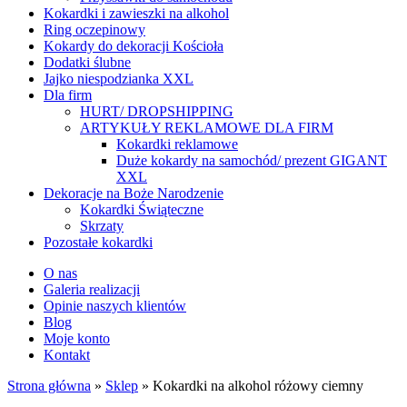
Kokardki i zawieszki na alkohol
Ring oczepinowy
Kokardy do dekoracji Kościoła
Dodatki ślubne
Jajko niespodzianka XXL
Dla firm
HURT/ DROPSHIPPING
ARTYKUŁY REKLAMOWE DLA FIRM
Kokardki reklamowe
Duże kokardy na samochód/ prezent GIGANT
XXL
Dekoracje na Boże Narodzenie
Kokardki Świąteczne
Skrzaty
Pozostałe kokardki
O nas
Galeria realizacji
Opinie naszych klientów
Blog
Moje konto
Kontakt
Strona główna
»
Sklep
»
Kokardki na alkohol różowy ciemny