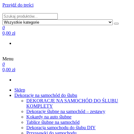
Przejdź do treści
PRODUCENT DEKORACJI ŚLUBNYCH I NIE TYLKO
0
0,00 zł
Menu
PRODUCENT DEKORACJI ŚLUBNYCH I NIE TYLKO
0
0,00 zł
Sklep
Dekoracje na samochód do ślubu
DEKORACJE NA SAMOCHÓD DO ŚLUBU
KOMPLETY
Dekoracje ślubne na samochód – zestawy
Kokardy na auto ślubne
Tablice ślubne na samochód
Dekoracja samochodu do ślubu DIY
Przyssawki do samochodu