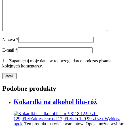
Nazwa
*
E-mail
*
Zapamiętaj moje dane w tej przeglądarce podczas pisania
kolejnych komentarzy.
Podobne produkty
Kokardki na alkohol lila-róż
12,99
zł
–
129,99
zł
Zakres cen: od 12,99 zł do 129,99 zł
Wybierz
VAT
opcje
Ten produkt ma wiele wariantów. Opcje można wybrać