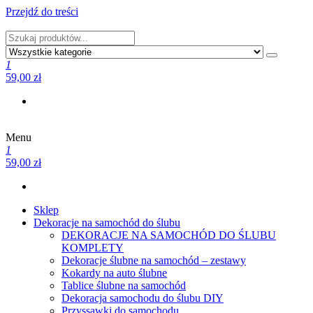
Przejdź do treści
PRODUCENT DEKORACJI ŚLUBNYCH I NIE TYLKO
1
59,00 zł
Menu
PRODUCENT DEKORACJI ŚLUBNYCH I NIE TYLKO
1
59,00 zł
Sklep
Dekoracje na samochód do ślubu
DEKORACJE NA SAMOCHÓD DO ŚLUBU
KOMPLETY
Dekoracje ślubne na samochód – zestawy
Kokardy na auto ślubne
Tablice ślubne na samochód
Dekoracja samochodu do ślubu DIY
Przyssawki do samochodu