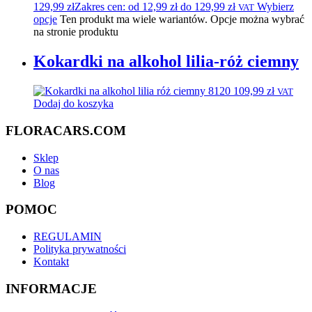
129,99
zł
Zakres cen: od 12,99 zł do 129,99 zł
Wybierz
VAT
opcje
Ten produkt ma wiele wariantów. Opcje można wybrać
na stronie produktu
Kokardki na alkohol lilia-róż ciemny
109,99
zł
VAT
Dodaj do koszyka
FLORACARS.COM
Sklep
O nas
Blog
POMOC
REGULAMIN
Polityka prywatności
Kontakt
INFORMACJE