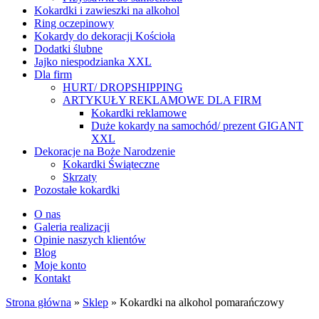
Kokardki i zawieszki na alkohol
Ring oczepinowy
Kokardy do dekoracji Kościoła
Dodatki ślubne
Jajko niespodzianka XXL
Dla firm
HURT/ DROPSHIPPING
ARTYKUŁY REKLAMOWE DLA FIRM
Kokardki reklamowe
Duże kokardy na samochód/ prezent GIGANT
XXL
Dekoracje na Boże Narodzenie
Kokardki Świąteczne
Skrzaty
Pozostałe kokardki
O nas
Galeria realizacji
Opinie naszych klientów
Blog
Moje konto
Kontakt
Strona główna
»
Sklep
»
Kokardki na alkohol pomarańczowy