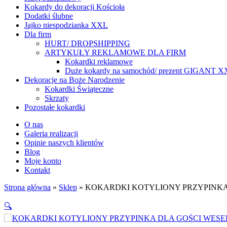
Kokardy do dekoracji Kościoła
Dodatki ślubne
Jajko niespodzianka XXL
Dla firm
HURT/ DROPSHIPPING
ARTYKUŁY REKLAMOWE DLA FIRM
Kokardki reklamowe
Duże kokardy na samochód/ prezent GIGANT 
Dekoracje na Boże Narodzenie
Kokardki Świąteczne
Skrzaty
Pozostałe kokardki
O nas
Galeria realizacji
Opinie naszych klientów
Blog
Moje konto
Kontakt
Strona główna
»
Sklep
»
KOKARDKI KOTYLIONY PRZYPINKA 
🔍