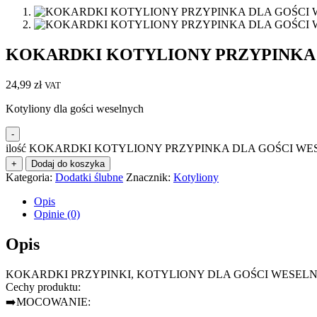
KOKARDKI KOTYLIONY PRZYPINKA D
24,99
zł
VAT
Kotyliony dla gości weselnych
-
ilość KOKARDKI KOTYLIONY PRZYPINKA DLA GOŚCI WES
+
Dodaj do koszyka
Kategoria:
Dodatki ślubne
Znacznik:
Kotyliony
Opis
Opinie (0)
Opis
KOKARDKI PRZYPINKI, KOTYLIONY DLA GOŚCI WESEL
Cechy produktu:
➡️MOCOWANIE: