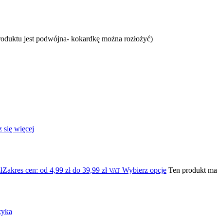
produktu jest podwójna- kokardkę można rozłożyć)
 się więcej
ł
Zakres cen: od 4,99 zł do 39,99 zł
Wybierz opcje
Ten produkt ma
VAT
zyka