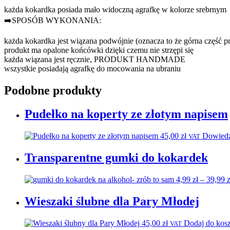
każda kokardka posiada mało widoczną agrafkę w kolorze srebrnym
➡️SPOSÓB WYKONANIA:
każda kokardka jest wiązana podwójnie (oznacza to że górna część 
produkt ma opalone końcówki dzięki czemu nie strzępi się
każda wiązana jest ręcznie, PRODUKT HANDMADE
wszystkie posiadają agrafkę do mocowania na ubraniu
Podobne produkty
Pudełko na koperty ze złotym napisem
45,00
zł
Dowiedz
VAT
Transparentne gumki do kokardek
4,99
zł
–
39,99
z
Wieszaki ślubne dla Pary Młodej
45,00
zł
Dodaj do kos
VAT