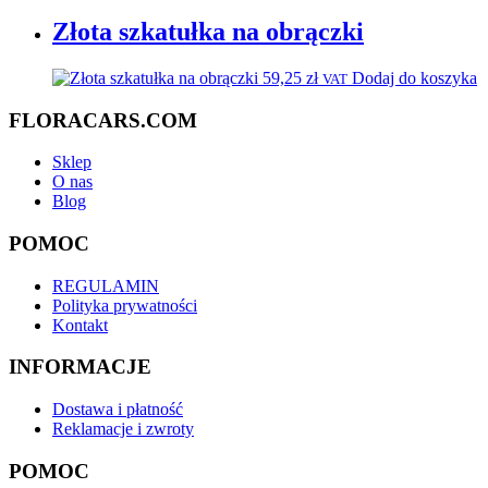
Złota szkatułka na obrączki
59,25
zł
Dodaj do koszyka
VAT
FLORACARS.COM
Sklep
O nas
Blog
POMOC
REGULAMIN
Polityka prywatności
Kontakt
INFORMACJE
Dostawa i płatność
Reklamacje i zwroty
POMOC