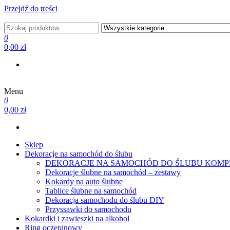
Przejdź do treści
PRODUCENT DEKORACJI ŚLUBNYCH I NIE TYLKO
0
0,00 zł
Menu
PRODUCENT DEKORACJI ŚLUBNYCH I NIE TYLKO
0
0,00 zł
Sklep
Dekoracje na samochód do ślubu
DEKORACJE NA SAMOCHÓD DO ŚLUBU KOMP
Dekoracje ślubne na samochód – zestawy
Kokardy na auto ślubne
Tablice ślubne na samochód
Dekoracja samochodu do ślubu DIY
Przyssawki do samochodu
Kokardki i zawieszki na alkohol
Ring oczepinowy